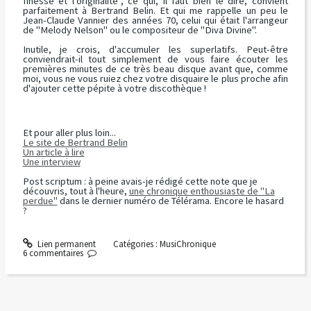
finesse et l'originalité
", ce qui, il faut bien le dire, convient
parfaitement à Bertrand Belin. Et qui me rappelle un peu le
Jean-Claude Vannier des années 70, celui qui était l'arrangeur
de "
Melody Nelson
" ou le compositeur de "
Diva Divine
".
Inutile, je crois, d'accumuler les superlatifs. Peut-être
conviendrait-il tout simplement de vous faire écouter les
premières minutes de ce très beau disque avant que, comme
moi, vous ne vous ruiez chez votre disquaire le plus proche afin
d'ajouter cette pépite à votre discothèque !
Et pour aller plus loin...
Le site de Bertrand Belin
Un article à lire
Une interview
Post scriptum
: à peine avais-je rédigé cette note que je
découvris, tout à l'heure,
une chronique enthousiaste de "La
perdue"
dans le dernier numéro de Télérama. Encore le hasard
?
Lien permanent
Catégories :
MusiChronique
6
commentaires