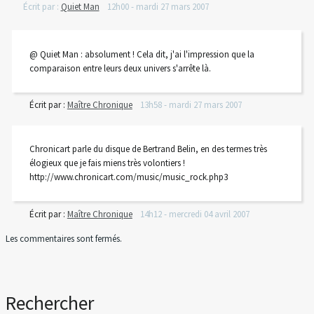
Écrit par :
Quiet Man
12h00
-
mardi 27
mars 2007
@ Quiet Man : absolument ! Cela dit, j'ai l'impression que la
comparaison entre leurs deux univers s'arrête là.
Écrit par :
Maître Chronique
13h58
-
mardi 27
mars 2007
Chronicart parle du disque de Bertrand Belin, en des termes très
élogieux que je fais miens très volontiers !
http://www.chronicart.com/music/music_rock.php3
Écrit par :
Maître Chronique
14h12
-
mercredi 04
avril 2007
Les commentaires sont fermés.
Rechercher