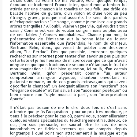
J'étais donc au volant de ma voiture, voici quelque temps,
écoutant distraitement France Inter, quand mon attention fut
attirée par une chanson à la tonalité un peu folk, une drôle de
ballade habitée de guitare, d'un violon et d'une voix un peu
étrange, grave, presque mal assurée. Le sens des paroles
m'échappait parfois : "
Je songe, comme je me livre aux grands
arbres tranquilles / A l'oubli, vilaine vague vile, qui voudrait tout
saisir / Comme est vain de vouloir songer moins au plus beau
de ces fables / Choses inoubliables...
". Chance pour moi, la
présentatrice de l'émission eut la bonne idée de fournir
l'information essentielle que j'attendais, le nom du chanteur.
Bertrand Belin, donc, qui venait de publier son deuxième
album, "
La Perdue
". Dès que possible, j'entrepris quelques
recherches sur Internet pour tenter d'en savoir un peu plus sur
cet artiste et je fus heureux de m'apercevoir que ce qui m'avait
intrigué en quelques fractions de seconde n'était pas le fruit de
mon imagination : il était bien question, ici ou là, d'un certain
Bertrand Belin, qu'on présentait comme "
un auteur
compositeur arrangeur atypique, chanteur envoûtant et
guitariste nomade, un de ces grands extravagants qui savent
décoiffer la chanson
". On évoquait ailleurs son "
mystère
", son
"
élégance décalée
" et l'on saluait son "
ascension poétique
" ou
bien encore son "s
tyle musical à part
", son "
interprétation
épurée
".
Il n'était pas besoin de me le dire deux fois et c'est sans
attendre que je fis l'acquisition - pour un prix très modique, je
tiens à le préciser pour le cas où, parmi vous, sommeilleraient
quelques vilains spécialistes du téléchargement frauduleux, ce
qui, j'en suis persuadé, ne saurait être le cas de mes
innombrables et fidèles lecteurs qui ont compris depuis
longtemps à quel point mon attachement à la musique et ma