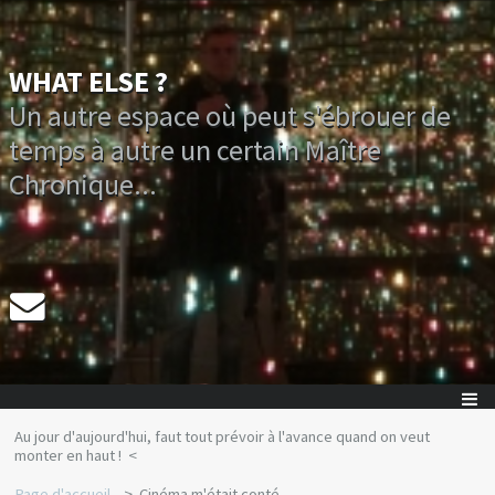
WHAT ELSE ?
Un autre espace où peut s'ébrouer de
temps à autre un certain Maître
Chronique...
Au jour d'aujourd'hui, faut tout prévoir à l'avance quand on veut
monter en haut !
Page d'accueil
Cinéma m'était conté