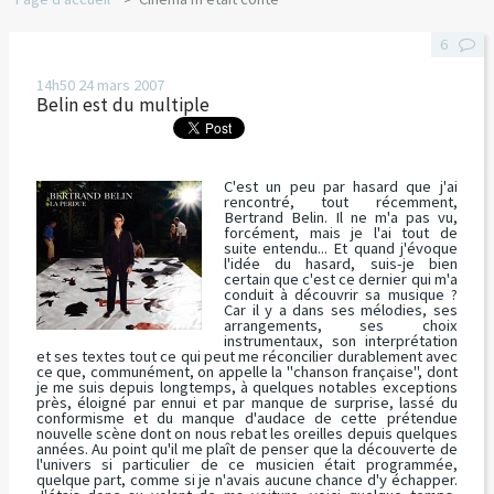
6
14h50
24
mars 2007
Belin est du multiple
C'est un peu par hasard que j'ai
rencontré, tout récemment,
Bertrand Belin. Il ne m'a pas vu,
forcément, mais je l'ai tout de
suite entendu... Et quand j'évoque
l'idée du hasard, suis-je bien
certain que c'est ce dernier qui m'a
conduit à découvrir sa musique ?
Car il y a dans ses mélodies, ses
arrangements, ses choix
instrumentaux, son interprétation
et ses textes tout ce qui peut me réconcilier durablement avec
ce que, communément, on appelle la "chanson française", dont
je me suis depuis longtemps, à quelques notables exceptions
près, éloigné par ennui et par manque de surprise, lassé du
conformisme et du manque d'audace de cette prétendue
nouvelle scène dont on nous rebat les oreilles depuis quelques
années. Au point qu'il me plaît de penser que la découverte de
l'univers si particulier de ce musicien était programmée,
quelque part, comme si je n'avais aucune chance d'y échapper.