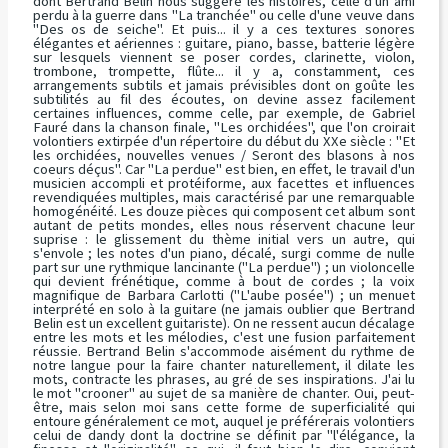
dont Bertrand Belin nous suggère les histoires, celle d'un ami
perdu à la guerre dans "
La tranchée
" ou celle d'une veuve dans
"
Des os de seiche
". Et puis... il y a ces textures sonores
élégantes et aériennes : guitare, piano, basse, batterie légère
sur lesquels viennent se poser cordes, clarinette, violon,
trombone, trompette, flûte... il y a, constamment, ces
arrangements subtils et jamais prévisibles dont on goûte les
subtilités au fil des écoutes, on devine assez facilement
certaines influences, comme celle, par exemple, de Gabriel
Fauré dans la chanson finale, "
Les orchidées
", que l'on croirait
volontiers extirpée d'un répertoire du début du XXe siècle : "
Et
les orchidées, nouvelles venues / Seront des blasons à nos
coeurs déçus
". Car "
La perdue
" est bien, en effet, le travail d'un
musicien accompli et protéiforme, aux facettes et influences
revendiquées multiples, mais caractérisé par une remarquable
homogénéité. Les douze pièces qui composent cet album sont
autant de petits mondes, elles nous réservent chacune leur
suprise : le glissement du thème initial vers un autre, qui
s'envole ; les notes d'un piano, décalé, surgi comme de nulle
part sur une rythmique lancinante ("
La perdue
") ; un violoncelle
qui devient frénétique, comme à bout de cordes ; la voix
magnifique de Barbara Carlotti ("
L'aube posée
") ; un menuet
interprété en solo à la guitare (ne jamais oublier que Bertrand
Belin est un excellent guitariste). On ne ressent aucun décalage
entre les mots et les mélodies, c'est une fusion parfaitement
réussie. Bertrand Belin s'accommode aisément du rythme de
notre langue pour la faire chanter naturellement, il dilate les
mots, contracte les phrases, au gré de ses inspirations. J'ai lu
le mot "
crooner
" au sujet de sa manière de chanter. Oui, peut-
être, mais selon moi sans cette forme de superficialité qui
entoure généralement ce mot, auquel je préférerais volontiers
celui de
dandy
dont la doctrine se définit par "
l'élégance, la