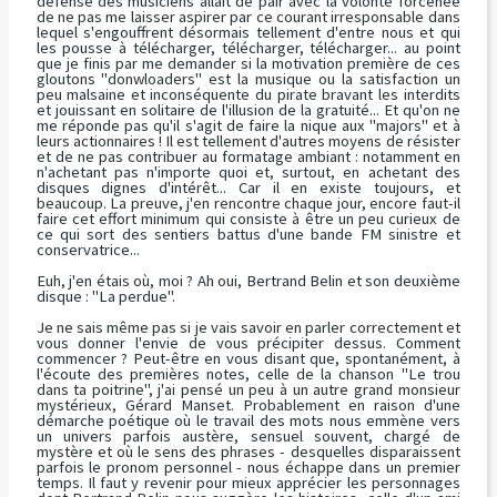
défense des musiciens allait de pair avec la volonté forcenée
de ne pas me laisser aspirer par ce courant irresponsable dans
lequel s'engouffrent désormais tellement d'entre nous et qui
les pousse à télécharger, télécharger, télécharger... au point
que je finis par me demander si la motivation première de ces
gloutons "donwloaders" est la musique ou la satisfaction un
peu malsaine et inconséquente du pirate bravant les interdits
et jouissant en solitaire de l'illusion de la gratuité... Et qu'on ne
me réponde pas qu'il s'agit de faire la nique aux "majors" et à
leurs actionnaires ! Il est tellement d'autres moyens de résister
et de ne pas contribuer au formatage ambiant : notamment en
n'achetant pas n'importe quoi et, surtout, en achetant des
disques dignes d'intérêt... Car il en existe toujours, et
beaucoup. La preuve, j'en rencontre chaque jour, encore faut-il
faire cet effort minimum qui consiste à être un peu curieux de
ce qui sort des sentiers battus d'une bande FM sinistre et
conservatrice...
Euh, j'en étais où, moi ? Ah oui, Bertrand Belin et son deuxième
disque : "
La perdue
".
Je ne sais même pas si je vais savoir en parler correctement et
vous donner l'envie de vous précipiter dessus. Comment
commencer ? Peut-être en vous disant que, spontanément, à
l'écoute des premières notes, celle de la chanson "
Le trou
dans ta poitrine
", j'ai pensé un peu à un autre grand monsieur
mystérieux, Gérard Manset. Probablement en raison d'une
démarche poétique où le travail des mots nous emmène vers
un univers parfois austère, sensuel souvent, chargé de
mystère et où le sens des phrases - desquelles disparaissent
parfois le pronom personnel - nous échappe dans un premier
temps. Il faut y revenir pour mieux apprécier les personnages