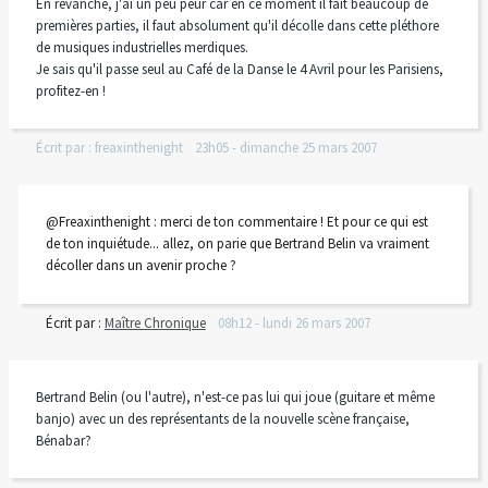
En revanche, j'ai un peu peur car en ce moment il fait beaucoup de
premières parties, il faut absolument qu'il décolle dans cette pléthore
de musiques industrielles merdiques.
Je sais qu'il passe seul au Café de la Danse le 4 Avril pour les Parisiens,
profitez-en !
Écrit par :
freaxinthenight
23h05
-
dimanche 25
mars 2007
@Freaxinthenight : merci de ton commentaire ! Et pour ce qui est
de ton inquiétude... allez, on parie que Bertrand Belin va vraiment
décoller dans un avenir proche ?
Écrit par :
Maître Chronique
08h12
-
lundi 26
mars 2007
Bertrand Belin (ou l'autre), n'est-ce pas lui qui joue (guitare et même
banjo) avec un des représentants de la nouvelle scène française,
Bénabar?