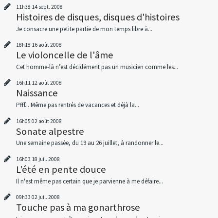
11h38
14
sept. 2008
Histoires de disques, disques d'histoires
Je consacre une petite partie de mon temps libre à...
18h18
16
août 2008
Le violoncelle de l'âme
Cet homme-là n’est décidément pas un musicien comme les...
16h11
12
août 2008
Naissance
Pfff... Même pas rentrés de vacances et déjà la...
16h05
02
août 2008
Sonate alpestre
Une semaine passée, du 19 au 26 juillet, à randonner le...
16h03
18
juil. 2008
L'été en pente douce
Il n'est même pas certain que je parvienne à me défaire...
09h33
02
juil. 2008
Touche pas à ma gonarthrose